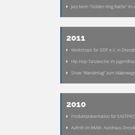
Jury beim “Golden King Battle” 
2011
Workshops für DDP e.V. in Dres
Hip-Hop-Tanzwoche im Jugendh
Show “Wandertag” zum Malerwegs
2010
Produktpräsentation für EASTPAC
Auftritt im BMW- Autohaus Dres