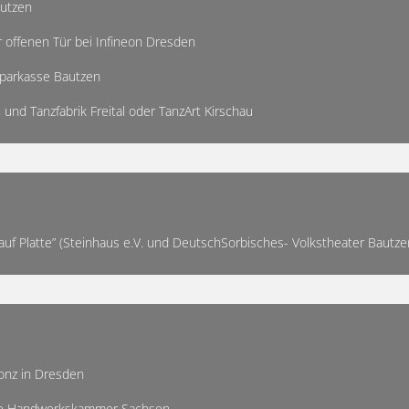
autzen
 offenen Tür bei Infineon Dresden
Sparkasse Bautzen
 und Tanzfabrik Freital oder TanzArt Kirschau
auf Platte” (Steinhaus e.V. und DeutschSorbisches- Volkstheater Bautze
xonz in Dresden
die Handwerkskammer Sachsen