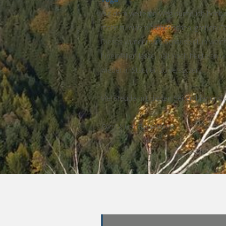
Auf dem weiteren Weg durfte ich beob
mehr zu einem ästhetischen, großen 
Dieses wunderbare Schauspiel, in welc
hineinfallen lasse, hält noch heute an 
wieder in Staunen zu versetzen.
Viel Freude mit diesen Seiten hier und a
Patrick von Bardeleben