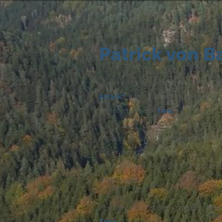
Patrick von 
Im Jahre 1990 gründeten "Hawk" und ic
Attack"
. Von da an kamen weitere Tän
Wir lebten für den
Tanz
.
Im Laufe der Jahre kreierten wir unser
immer weiter aus.
Verschiedenste Menschen, Situationen
unser Leben.
Einer der Meilensteine in meiner Entwi
Yoga
.