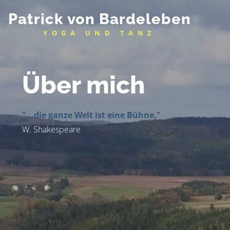
Patrick von Bardeleben
YOGA UND TANZ
Über mich
"...die ganze Welt ist eine Bühne."
W. Shakespeare