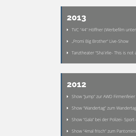
2013
TVC “44” Höffner (Werbefilm unte
„Promi Big Brother“ Live-Show
Tanztheater “Sha`irlie- This is not
2012
Show “Jump” zur AWD Firmenfeier
Show “Wandertag” zum Wanderta
Show “Gala” bei der Polizei- Spo
Show “4mal frisch” zum Pantomim