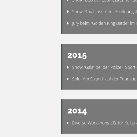
Show “4mal frisch” zur Eröffnung
Jury beim “Golden King Battle” 
2015
Show “Gala” bei der Polizei- Spo
Solo “Am Strand” auf der Touristi
2014
Diverse Workshops z.B. für Kultur