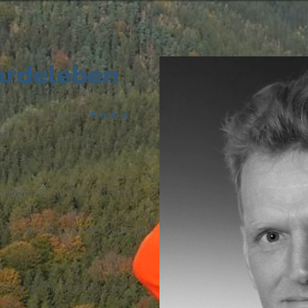
Bardeleben
h die Tanzformation
"Fresh in
zer hinzu.
en eigenen Stil und bauten diesen
 und Herausforderungen kamen in
cklung war die Begegnung mit