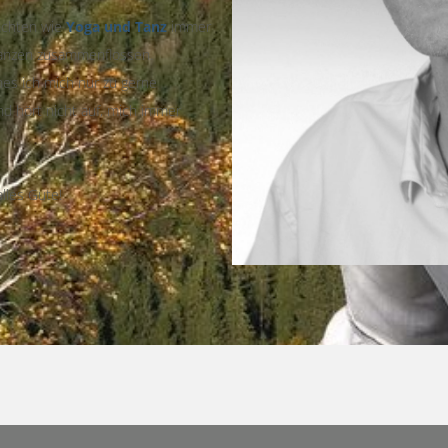
achten wie
Yoga und Tanz
immer
Ganzen zusammenflossen.
hes ich mich nur zu gerne
und hört nicht auf, mich immer
lles Gute!