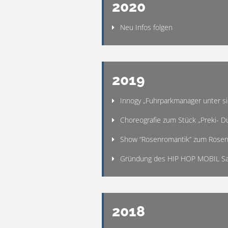
2020
Neu Infos folgen
2019
Innogy „Fuhrparkmanager unter s
Choreografie zum Stück „Preki- D
Show “Rosenromantik” zum Rosen
Gründung des HIP HOP MOBIL Sac
2018