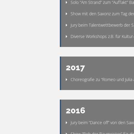
Solo “Am Strand” zum “AufTakt” B
Show mit den Saxonz zum Tag der
Jury beim Talentwettbewerb der 
Diverse Workshops z.B. für Kultur-
2017
Choreografie zu “Romeo und Julia 
2016
Jury beim “Dance off” von den Sa
Show “Bob der Baumeister” für 